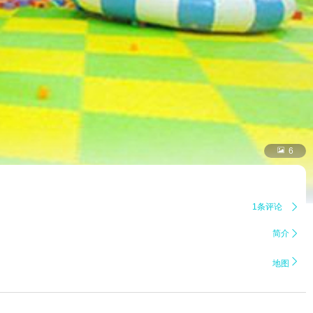

6
1条评论

简介


地图