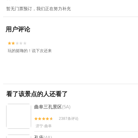
暂无门票预订，我们正在努力补充
用户评论


玩的挺嗨的！说下次还来
看了该景点的人还看了
曲阜三孔景区
(5A)
2387条评论


济宁·曲阜
孔庙
(4A)