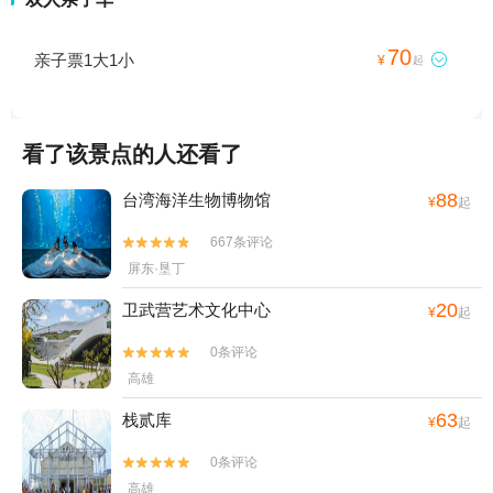
70
亲子票1大1小

¥
起
看了该景点的人还看了
88
台湾海洋生物博物馆
¥
起
667条评论


屏东·垦丁
20
卫武营艺术文化中心
¥
起
0条评论


高雄
63
栈贰库
¥
起
0条评论


高雄