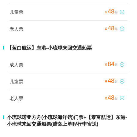
48
儿童票

¥
起
48
老人票

¥
起
【蓝白航运】东港-小琉球来回交通船票
84
成人票

¥
起
48
儿童票

¥
起
48
老人票

¥
起
小琉球诺亚方舟(小琉球海洋馆)门票+【泰富航运】东港-
小琉球来回交通船票(赠岛上单程行李寄送)