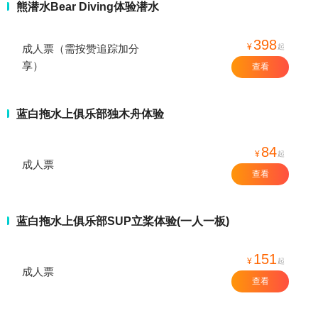
熊潜水Bear Diving体验潜水
398
¥
起
成人票（需按赞追踪加分
享）
查看
蓝白拖水上俱乐部独木舟体验
84
¥
起
成人票
查看
蓝白拖水上俱乐部SUP立桨体验(一人一板)
151
¥
起
成人票
查看