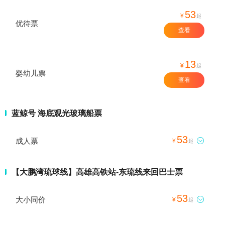
53
¥
起
优待票
查看
13
¥
起
婴幼儿票
查看
蓝鲸号 海底观光玻璃船票
53
成人票

¥
起
【大鹏湾琉球线】高雄高铁站-东琉线来回巴士票
53
大小同价

¥
起