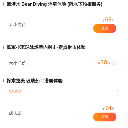
熊潜水 Bear Diving 浮潜体验 (附水下拍摄服务)
63
¥
起
大小同价
查看
孤军小琉球战场室内射击-定点射击体验
30
大小同价

¥
起
探索拉美 玻璃船半潜艇体验
活动亮点

74
¥
起
成人票
查看