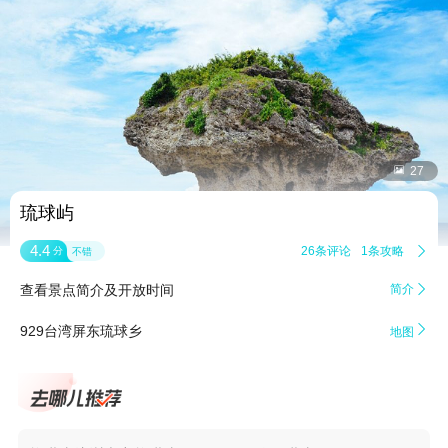


27
琉球屿
4.4
26条评论
1条攻略

分
不错
查看景点简介及开放时间
简介


929台湾屏东琉球乡
地图