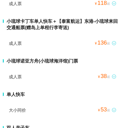
118
成人票

¥
起
小琉球卡丁车单人快车＋【泰富航运】东港-小琉球来回
交通船票(赠岛上单程行李寄送)
136
成人票

¥
起
小琉球诺亚方舟(小琉球海洋馆)门票
38
成人票

¥
起
单人快车
53
大小同价

¥
起
双人亲子车