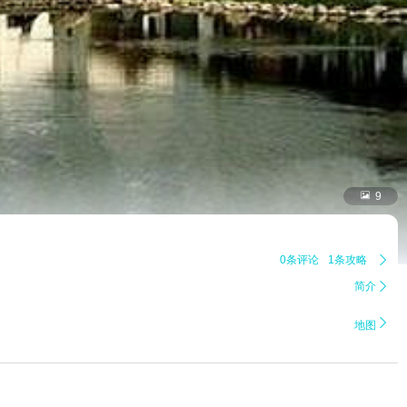

9
0条评论
1条攻略

简介


地图