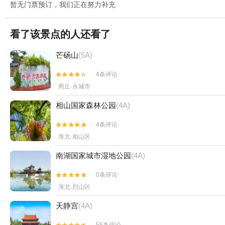
暂无门票预订，我们正在努力补充
看了该景点的人还看了
芒砀山
(5A)
4条评论


商丘·永城市
相山国家森林公园
(4A)
4条评论


淮北·相山区
南湖国家城市湿地公园
(4A)
0条评论


淮北·烈山区
天静宫
(4A)