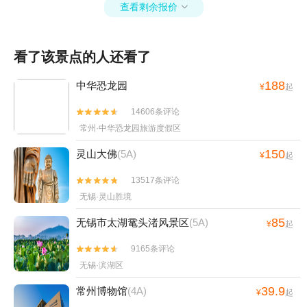
塔+扬州天乐湖嬉乐谷+艾酷极限蹦极俱乐部+江
查看剩余报价

苏茅山金牛洞景区+恐龙园侏罗纪水世界+中华恐
龙园周游卡+嬉乐湾童趣世界+松岭部落+常州浅
看了该景点的人还看了
草文化汤+壕熊庄园+常州旅行跟拍+太湖湾露营
谷+淹城超越户外探索主题乐园+七彩曹山+金坛
188
中华恐龙园
¥
起
茅山风景区+环球燃擎卡丁车(江南环球港店)+嬉
乐湾童趣世界+汽车来斯+常州|常州星宠屋萌宠
14606条评论


乐园（嘉宏店）+常州梵高星空艺术馆+恐龙人燃
常州·中华恐龙园旅游度假区
剧场+常州花博园+常州失恋博物馆+【常州】滑
150
灵山大佛
(5A)
稽戏《陈奂生的吃饭问题》+常州安哥拉巨兔体
¥
起
验馆+迪诺水镇攀岩+迪诺水镇皮划艇+茅山道温
13517条评论


泉+江南环球港AR儿童乐园+曹山火车来斯+中华
无锡·灵山胜境
恐龙园旅游度假区+佳农探趣休闲生态园+常州海
昌海洋探索馆+溧阳南山和园游乐园+茅山仙姑村
85
无锡市太湖鼋头渚风景区
(5A)
¥
起
+溧阳田园拖拉机+茅山森林世界露营地+淹城春
9165条评论


秋水世界+天目湖夜公园+阳光里-sun·lab+环球
无锡·滨湖区
融创曹山未来城+茅山茶海+常州市洪亮吉纪念馆
+环球港龙眼摩天轮+南山竹海地轨+壕熊庄园露
39.9
常州博物馆
(4A)
¥
起
营地+来斯.曹山乡村旅游体验区+茅山望悠谷景