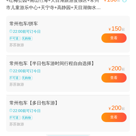
+红梅公园+南山竹海+天目湖旅游度假区+常州

¥
起
市儿童游乐中心+天宁寺+高静园+天目湖御水温
泉+东坡园+白龙观+天目湖山水园+淹城春秋乐
园+嬉戏谷+常州古运河+淹城野生动物世界+常
常州包车/拼车
150
州博物馆+常州市南大街商贸休闲旅游区+常州市
¥
起
22:00前可订今日
青枫公园+常州新区中心公园+中华孝道园+常州
查看
不可退
无购物
中华恐龙园鼎宴火锅+常州花博会+扬州天乐湖嬉
苏苏旅游
乐谷+溧阳翠谷庄园+溧阳温泉花园+天目湖水世
界+全国3D魔幻艺术展溧阳站+嬉戏谷韩国馆+淹
常州包车【半日包车游时间行程自由选择】
城遗址公园+常州奥普乐欢乐水世界+​Yani
200
¥
起
22:00前可订今日
lounge+常州大剧院+常州大学体育馆+常州奥体
查看
不可退
无购物
中心+君雅皮划艇(常州)+恐龙城迪诺水镇+南山
苏苏旅游
竹海古街+环球动漫嬉戏谷夜公园+太湖湾开元名
庭大酒店+茅山东方盐湖城+溧阳丫髻山风景区
+常州太湖修心谷+首届太湖湾稻草艺术节+常州
常州包车【多日包车游】
200
¥
金橙剧院+常州本地玩乐+龙凤谷景区+松岭竹海
起
22:00前可订今日
漂流+佳农探趣科普体验园+常州薰衣草庄园+恐
查看
不可退
无购物
龙人俱乐部-恐龙人防灾避险体验馆+茅山森林世
苏苏旅游
界+花谷奇缘+江南环球港世界港口小镇+天宁宝