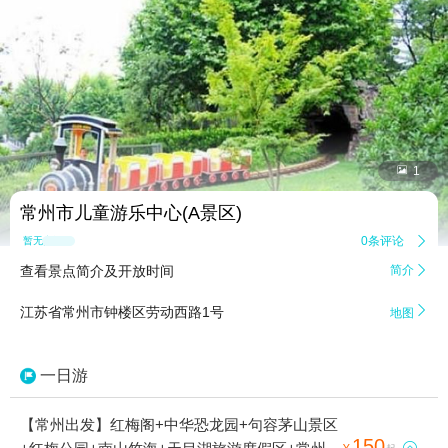


1
常州市儿童游乐中心(A景区)
0条评论

暂无点评
查看景点简介及开放时间
简介


江苏省常州市钟楼区劳动西路1号
地图
一日游
【常州出发】红梅阁+中华恐龙园+句容茅山景区
150