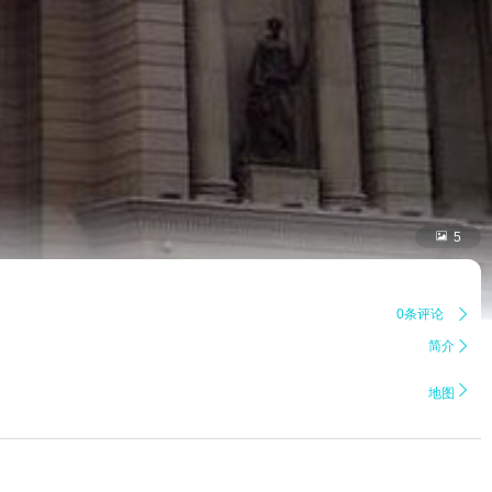

5
0条评论

简介


地图