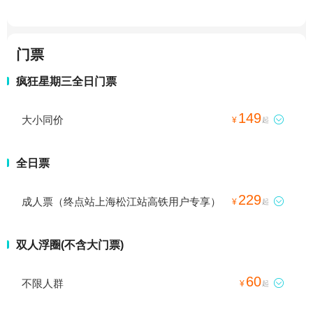
门票
疯狂星期三全日门票
149
大小同价

¥
起
全日票
229
成人票（终点站上海松江站高铁用户专享）

¥
起
双人浮圈(不含大门票)
60
不限人群

¥
起