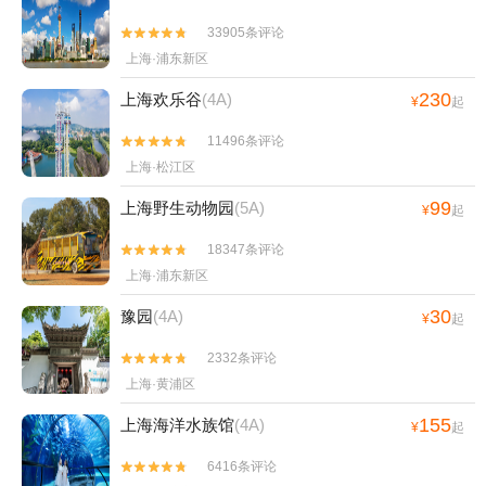
33905条评论


上海·浦东新区
230
上海欢乐谷
(4A)
¥
起
11496条评论


上海·松江区
99
上海野生动物园
(5A)
¥
起
18347条评论


上海·浦东新区
30
豫园
(4A)
¥
起
2332条评论


上海·黄浦区
155
上海海洋水族馆
(4A)
¥
起
6416条评论

