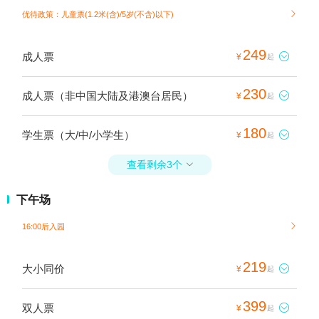
优待政策：儿童票(1.2米(含)/5岁(不含)以下)

249
成人票

¥
起
230
成人票（非中国大陆及港澳台居民）

¥
起
180
学生票（大/中/小学生）

¥
起
查看剩余3个

下午场
16:00后入园

219
大小同价

¥
起
399
双人票

¥
起