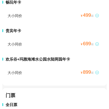
畅玩年卡
499
大小同价

¥
起
贵宾年卡
699
大小同价

¥
起
欢乐谷+玛雅海滩水公园水陆两园年卡
899
大小同价

¥
起
门票
全日票