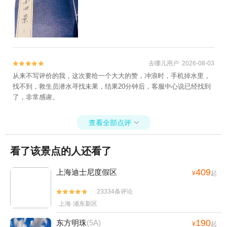
去哪儿用户 2026-08-03


从来不写评价的我，这次要给一个大大的赞，冲浪时，手机掉水里，
找不到，救生员潜水寻找未果，结果20分钟后，客服中心说已经找到
了，非常感谢。
查看全部点评

看了该景点的人还看了
409
上海迪士尼度假区
¥
起
23334条评论


上海·浦东新区
190
东方明珠
(5A)
¥
起