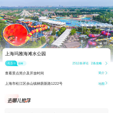


90
上海玛雅海滩水公园
4.6
2512条评论
2条攻略

分
很棒
查看景点简介及开放时间
简介


上海市松江区佘山镇林荫新路1222号
地图