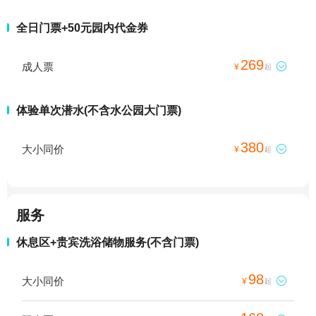
全日门票+50元园内代金券
269
成人票

¥
起
体验单次潜水(不含水公园大门票)
380
大小同价

¥
起
服务
休息区+贵宾洗浴储物服务(不含门票)
98
大小同价

¥
起