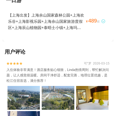
一日游
【上海出发】上海佘山国家森林公园+上海欢
489
乐谷+上海影视乐园+上海佘山国家旅游度假

¥
起
区+上海辰山植物园+泰晤士小镇+上海玛雅
海滩水公园+上海乐高探索中心+上海天文博
物馆+广富林文化遗址+深坑秘境乐园-上海世
茂精灵之城主题乐园+蓝精灵乐园-上海世茂
用户评论
精灵之城主题乐园+广富林古陶艺术馆+广富
林文化展示馆+广富林木艺展示馆+广富林考
可*罗 2026-03-15


古遗址展示馆+广富林郊野公园+广富林水下
入住体验非常满意！酒店服务贴心细致，Linda热情周到，帮忙解决问
博物馆+上海乐高乐园®度假区1日游
题，让人感觉很温暖。房间干净舒适，配套完善，地理位置优越，是
松江住宿首选，满分推荐！