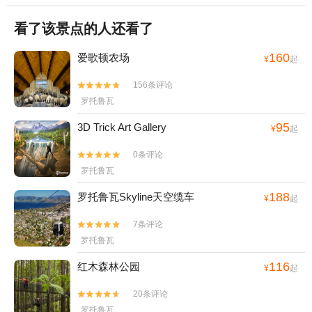
看了该景点的人还看了
160
爱歌顿农场
¥
起
156条评论


罗托鲁瓦
95
3D Trick Art Gallery
¥
起
0条评论


罗托鲁瓦
188
罗托鲁瓦Skyline天空缆车
¥
起
7条评论


罗托鲁瓦
116
红木森林公园
¥
起
20条评论


罗托鲁瓦