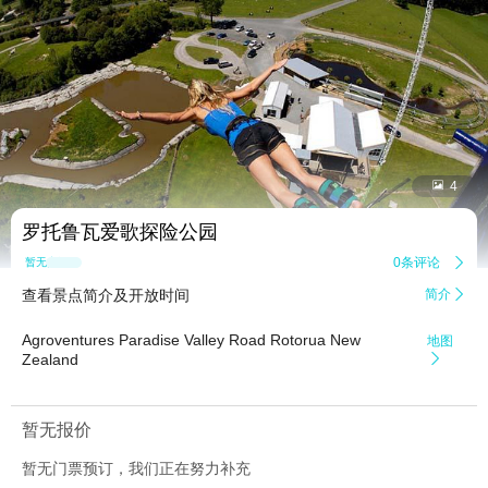


4
罗托鲁瓦爱歌探险公园
0条评论

暂无点评
查看景点简介及开放时间
简介

Agroventures Paradise Valley Road Rotorua New
地图
Zealand

暂无报价
暂无门票预订，我们正在努力补充