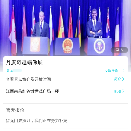


6
丹麦奇趣蜡像展
0条评论

暂无点评
查看景点简介及开放时间
简介


江西南昌红谷滩世茂广场一楼
地图
暂无报价
暂无门票预订，我们正在努力补充