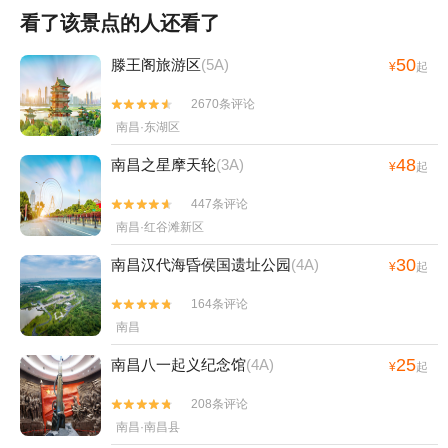
看了该景点的人还看了
50
滕王阁旅游区
(5A)
¥
起
2670条评论


南昌·东湖区
48
南昌之星摩天轮
(3A)
¥
起
447条评论


南昌·红谷滩新区
30
南昌汉代海昏侯国遗址公园
(4A)
¥
起
164条评论


南昌
25
南昌八一起义纪念馆
(4A)
¥
起
208条评论


南昌·南昌县