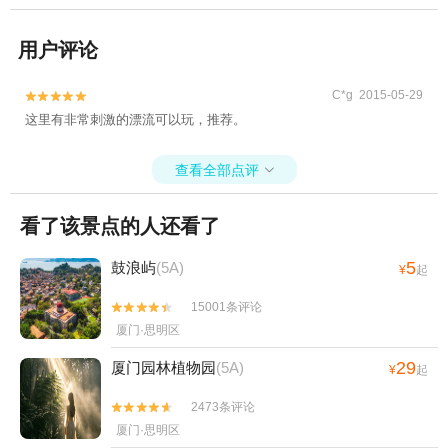
用户评论
C*g 2015-05-29


这里有非常刺激的漂流可以玩，推荐。
查看全部点评

看了该景点的人还看了
5
鼓浪屿
(5A)
¥
起
15001条评论


厦门·思明区
29
厦门园林植物园
(5A)
¥
起
2473条评论


厦门·思明区