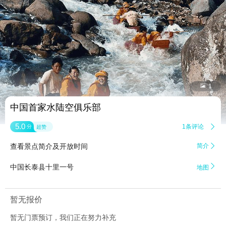


1
中国首家水陆空俱乐部
5.0
1条评论

分
超赞
查看景点简介及开放时间
简介


中国长泰县十里一号
地图
暂无报价
暂无门票预订，我们正在努力补充