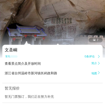


7
文圣峒
0条评论

暂无点评
查看景点简介及开放时间
简介


浙江省台州温岭市新河镇长屿政和路
地图
暂无报价
暂无门票预订，我们正在努力补充