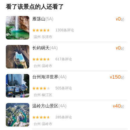
看了该景点的人还看了
0
雁荡山
(5A)
¥
起
1308条评论


温州·乐清市
0
长屿硐天
(4A)
¥
起
617条评论


台州·温岭市
150
台州海洋世界
(4A)
¥
起
505条评论


台州·椒江区
40
温岭方山景区
(4A)
¥
起
285条评论


台州·温岭市