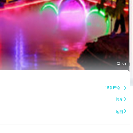

50
15条评论

简介


地图