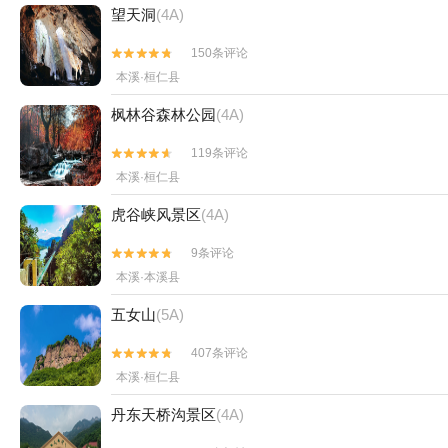
望天洞
(4A)
150条评论


本溪·桓仁县
枫林谷森林公园
(4A)
119条评论


本溪·桓仁县
虎谷峡风景区
(4A)
9条评论


本溪·本溪县
五女山
(5A)
407条评论


本溪·桓仁县
丹东天桥沟景区
(4A)