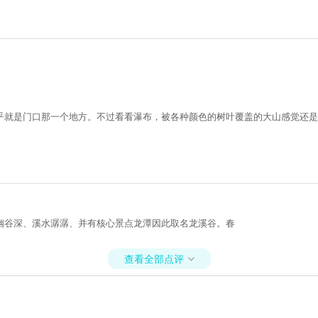
乎就是门口那一个地方。不过看看瀑布，被各种颜色的树叶覆盖的大山感觉还是
幽谷深、溪水潺潺、并有核心景点龙潭因此取名龙溪谷。春
查看全部点评
