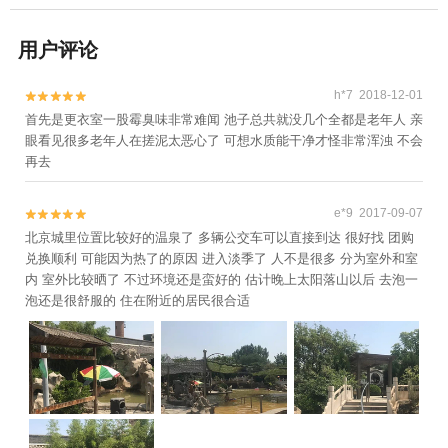
用户评论
h*7 2018-12-01


首先是更衣室一股霉臭味非常难闻 池子总共就没几个全都是老年人 亲
眼看见很多老年人在搓泥太恶心了 可想水质能干净才怪非常浑浊 不会
再去
e*9 2017-09-07


北京城里位置比较好的温泉了 多辆公交车可以直接到达 很好找 团购
兑换顺利 可能因为热了的原因 进入淡季了 人不是很多 分为室外和室
内 室外比较晒了 不过环境还是蛮好的 估计晚上太阳落山以后 去泡一
泡还是很舒服的 住在附近的居民很合适