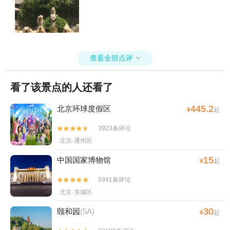
查看全部点评

看了该景点的人还看了
445.2
北京环球度假区
¥
起
3923条评论


北京·通州区
15
中国国家博物馆
¥
起
5941条评论


北京·东城区
30
颐和园
(5A)
¥
起