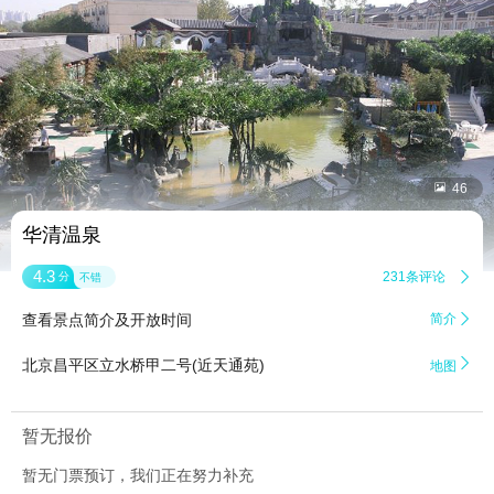


46
华清温泉
4.3
231条评论

分
不错
查看景点简介及开放时间
简介


北京昌平区立水桥甲二号(近天通苑)
地图
暂无报价
暂无门票预订，我们正在努力补充