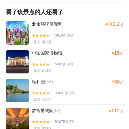
看了该景点的人还看了
445.2
北京环球度假区
¥
起
3910条评论


北京·通州区
15
中国国家博物馆
¥
起
5902条评论


北京·东城区
30
颐和园
(5A)
¥
起
33691条评论


北京·海淀区
112
故宫博物院
(5A)
¥
起
54075条评论


北京·东城区