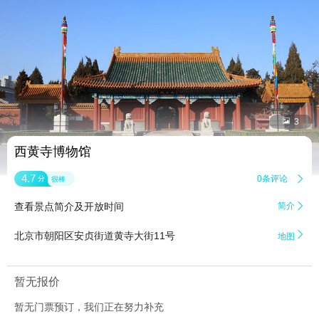


3
西黄寺博物馆
4.7
0条评论

分
很棒
查看景点简介及开放时间
简介


北京市朝阳区安贞街道黄寺大街11号
地图
暂无报价
暂无门票预订，我们正在努力补充