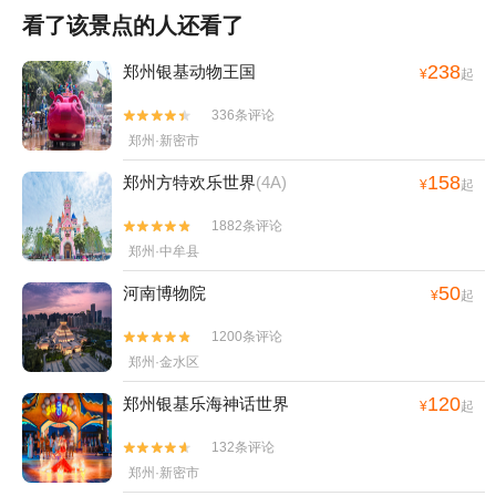
看了该景点的人还看了
238
郑州银基动物王国
¥
起
336条评论


郑州·新密市
158
郑州方特欢乐世界
(4A)
¥
起
1882条评论


郑州·中牟县
50
河南博物院
¥
起
1200条评论


郑州·金水区
120
郑州银基乐海神话世界
¥
起
132条评论


郑州·新密市