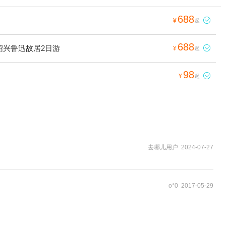
688

¥
起
688
绍兴鲁迅故居2日游

¥
起
98

¥
起
去哪儿用户 2024-07-27
o*0 2017-05-29