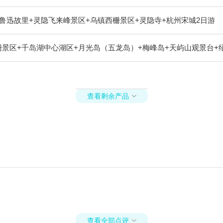
鲁迅故里+灵隐飞来峰景区+乌镇西栅景区+灵隐寺+杭州宋城2日游
景区+千岛湖中心湖区+月光岛（五龙岛）+梅峰岛+天屿山观景台+
查看剩余产品

查看全部点评
