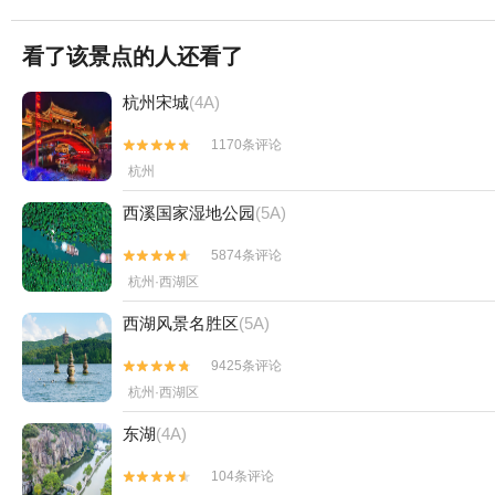
看了该景点的人还看了
杭州宋城
(4A)
1170条评论


杭州
西溪国家湿地公园
(5A)
5874条评论


杭州·西湖区
西湖风景名胜区
(5A)
9425条评论


杭州·西湖区
东湖
(4A)
104条评论

