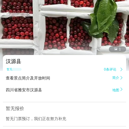


1
汉源县
0条评论

暂无点评
查看景点简介及开放时间
简介


四川省雅安市汉源县
地图
暂无报价
暂无门票预订，我们正在努力补充