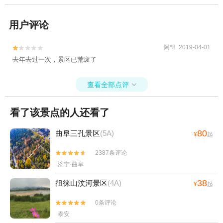
用户评论
阿*8 2019-04-01


去年去过一次，景区已荒废了
查看全部点评

看了该景点的人还看了
80
曲阜三孔景区
(5A)
¥
起
2387条评论


济宁·曲阜
38
徂徕山汶河景区
(4A)
¥
起
0条评论


泰安