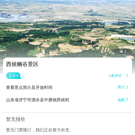


1
西侯幽谷景区
1.0
1条评论

分
查看景点简介及开放时间
简介


山东省济宁市泗水县中册镇西侯村
地图
暂无报价
暂无门票预订，我们正在努力补充