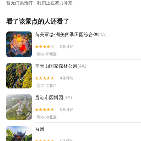
暂无门票预订，我们正在努力补充
看了该景点的人还看了
荷美覃塘·湖美四季田园综合体
(4A)
0条评论


贵港·覃塘区
平天山国家森林公园
(4A)
4条评论


贵港·港北区
贵港市园博园
(4A)
0条评论


贵港·港北区
吾园