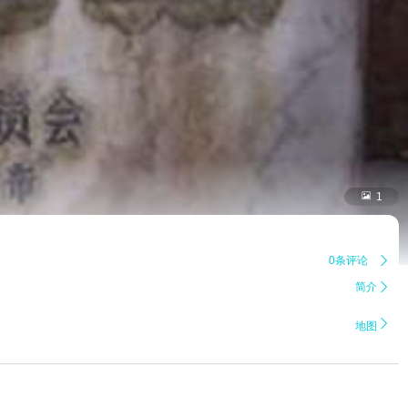

1
0条评论

简介


地图