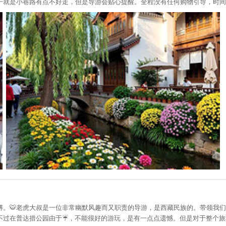
一就是小巷路有点不好走，但是导游会贴心提醒。全程没有任何购物引导，时间
傅。🐯老虎大叔是一位非常幽默风趣而又职责的导游，是西藏民族的。带领我
不过在普达措公园由于☔️，不能很好的游玩，是有一点点遗憾。但是对于整个