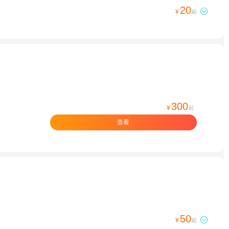
20

¥
起
300
¥
起
查看
50

¥
起