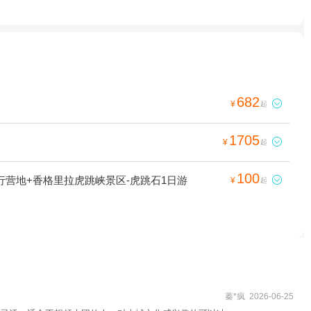
682

¥
起
1705

¥
起
100
行营地+香格里拉虎跳峡景区-虎跳石1日游

¥
起
蓁*疯 2026-06-25