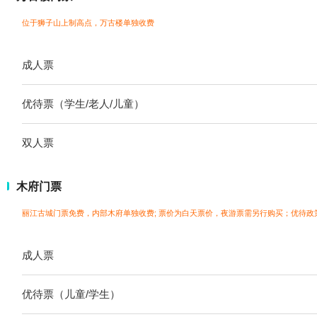
位于狮子山上制高点，万古楼单独收费
成人票
优待票（学生/老人/儿童）
双人票
木府门票
丽江古城门票免费，内部木府单独收费; 票价为白天票价，夜游票需另行购买；
优待政
成人票
优待票（儿童/学生）