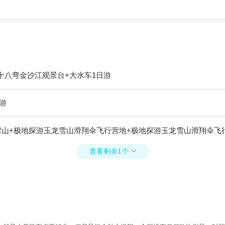
十八弯金沙江观景台+大水车1日游
游
雪山+极地探游玉龙雪山滑翔伞飞行营地+极地探游玉龙雪山滑翔伞飞
查看剩余1个
