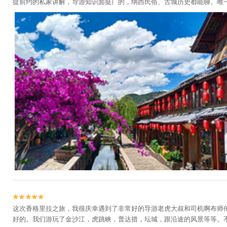
提前约的私家讲解，导游知识面挺广的，纳西民俗、古城历史都能聊。唯


这次香格里拉之旅，我很庆幸遇到了非常好的导游老虎大叔和司机啊布师
好的。我们游玩了金沙江，虎跳峡，普达措，坛城，跟沿途的风景等等。