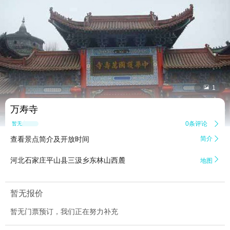


1
万寿寺
0条评论

暂无点评
查看景点简介及开放时间
简介


河北石家庄平山县三汲乡东林山西麓
地图
暂无报价
暂无门票预订，我们正在努力补充