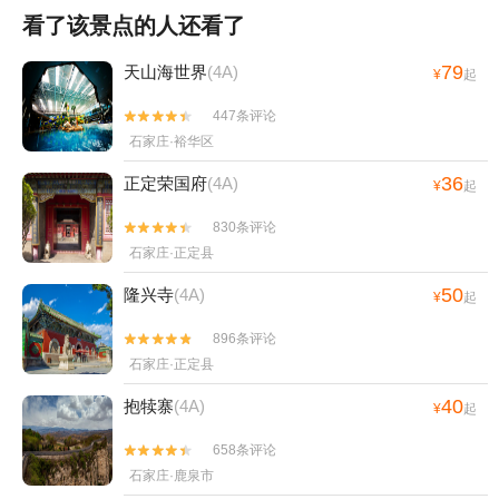
看了该景点的人还看了
79
天山海世界
(4A)
¥
起
447条评论


石家庄·裕华区
36
正定荣国府
(4A)
¥
起
830条评论


石家庄·正定县
50
隆兴寺
(4A)
¥
起
896条评论


石家庄·正定县
40
抱犊寨
(4A)
¥
起
658条评论


石家庄·鹿泉市