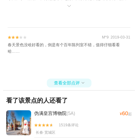
亭台轩榭掩映在花红柳绿之中。公园风景不错，空气清新，成为人民

休闲健身的场所。
M*9 2019-03-31


春天景色没啥好看的，倒是有个百年陈列室不错，值得仔细看看
哈……
查看全部点评

看了该景点的人还看了
60
伪满皇宫博物院
(5A)
¥
起
1519条评论


长春·宽城区