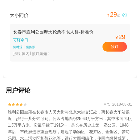
29
大小同价

¥
起
长春市胜利公园摩天轮票不限人群-标准价
29
¥
可订今日
预订
随时退
需换票
携程-国内
预订须知

用户评论
M*5 2018-08-31


胜利公园坐落在长春市人民大街与北京大街交汇处，离长春火车站很
近，步行十几分钟可到。公园占地面积28.63万平方米，其中水面面积
1.3万平方米。它最早建于1915年，是长春历史上第一座公园。1948
年后，市政府进行重新规划，建起了动物区、花卉区、金鱼区、梦幻
乐园、水上活动区和荷花池等，进行大面积绿化，使园内绿树成荫，