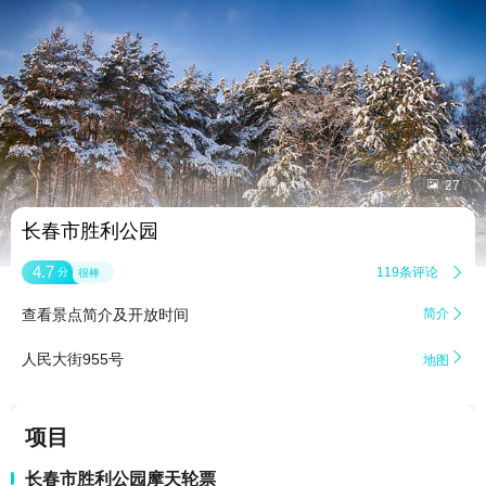


27
长春市胜利公园
4.7
119条评论

分
很棒
查看景点简介及开放时间
简介


人民大街955号
地图
项目
长春市胜利公园摩天轮票