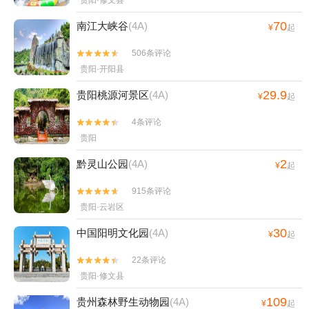
贵阳·修文县
70
南江大峡谷
(4A)
¥
起
506条评论


贵阳·开阳县
29.9
贵阳桃源河景区
(4A)
¥
起
4条评论


贵阳
2
黔灵山公园
(4A)
¥
起
915条评论


贵阳·云岩区
30
中国阳明文化园
(4A)
¥
起
22条评论


贵阳·修文县
109
贵州森林野生动物园
(4A)
¥
起