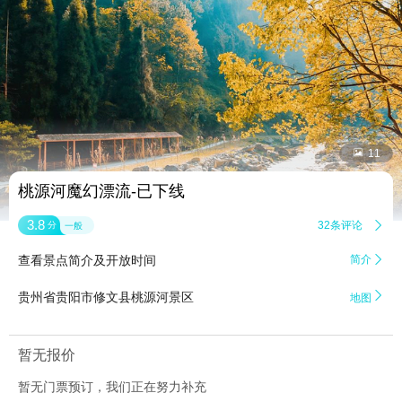


11
桃源河魔幻漂流-已下线
3.8
32条评论

分
一般
查看景点简介及开放时间
简介


贵州省贵阳市修文县桃源河景区
地图
暂无报价
暂无门票预订，我们正在努力补充