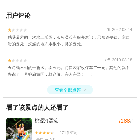
用户评论
i*6 2022-08-14


感受最差的一次水上乐园，服务员没有服务意识，只知道要钱。东西
贵的要死，洗澡的地方水很小，臭的要死。
x*5 2019-08-18


五角钱不到的一瓶水。卖五元。门口农家收停车二十元。其他的就不
多说了，号称旅游区，就这价。害人害己！！！
查看全部点评

看了该景点的人还看了
188
桃源河漂流
¥
起
171条评论

