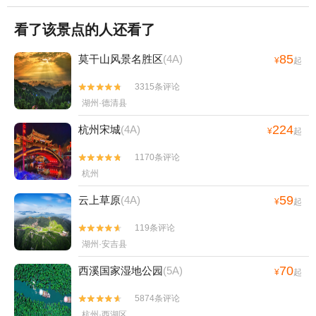
看了该景点的人还看了
85
莫干山风景名胜区
(4A)
¥
起
3315条评论


湖州·德清县
224
杭州宋城
(4A)
¥
起
1170条评论


杭州
59
云上草原
(4A)
¥
起
119条评论


湖州·安吉县
70
西溪国家湿地公园
(5A)
¥
起
5874条评论


杭州·西湖区