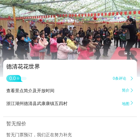


3
德清花花世界
0.0
0条评论

分
查看景点简介及开放时间
简介


浙江湖州德清县武康康镇五四村
地图
暂无报价
暂无门票预订，我们正在努力补充