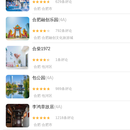
629条评论


合肥·合肥市
合肥融创乐园
(4A)
792条评论


合肥·合肥融创文化旅游城
合柴1972
1条评论


合肥·包河区
包公园
(4A)
989条评论


合肥·包河区
李鸿章故居
(4A)
1218条评论


合肥·合肥市