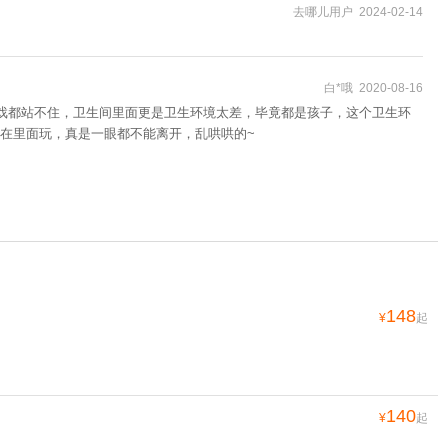
去哪儿用户 2024-02-14
白*哦 2020-08-16
游戏都站不住，卫生间里面更是卫生环境太差，毕竟都是孩子，这个卫生环
在里面玩，真是一眼都不能离开，乱哄哄的~
148
¥
起
140
¥
起