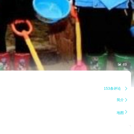

49
153条评论

简介


地图