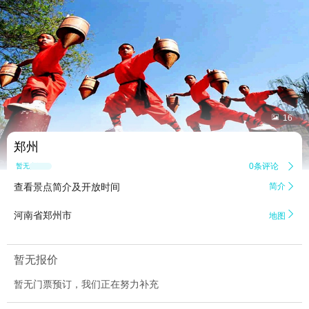


16
郑州
0条评论

暂无点评
查看景点简介及开放时间
简介


河南省郑州市
地图
暂无报价
暂无门票预订，我们正在努力补充