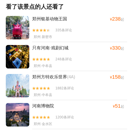
看了该景点的人还看了
238
郑州银基动物王国
¥
起
335条评论


郑州·新密市
330
只有河南·戏剧幻城
¥
起
248条评论


郑州·中牟县
158
郑州方特欢乐世界
(4A)
¥
起
1882条评论


郑州·中牟县
51
河南博物院
¥
起
1200条评论


郑州·金水区