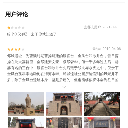
用户评论
去哪儿用户 2021-09-11


给个0.5分吧，去了你就知道了
鱼*尚 2019-04-06


邺城遗址，为曹魏时期曹操所建的铜雀台、金凤台和冰井台，昔日曹
操在此大宴群臣，会尽建安文豪，极尽奢华，但一千多年过去后，赫
赫有名的三台中，铜雀台和冰井台先后毁于战火与水灾之中，仅余下
金凤台孤零零地独树在漳河水畔。邺城遗址公园所能看到的风景并不
多，除了金凤台遗址本身，都是后建的，但也能够依稀体会到往日的
繁华。总的来说，这是个历史意义大于景色的地方，适合凭吊古人。
