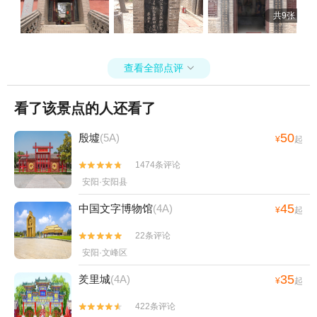
共9张
查看全部点评

看了该景点的人还看了
50
殷墟
(5A)
¥
起
1474条评论


安阳·安阳县
45
中国文字博物馆
(4A)
¥
起
22条评论


安阳·文峰区
35
羑里城
(4A)
¥
起
422条评论

