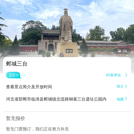


29
邺城三台
3.0
45条评论

分
查看景点简介及开放时间
简介


河北省邯郸市临漳县邺城镇北堤路铜雀三台遗址公园内
地图
暂无报价
暂无门票预订，我们正在努力补充