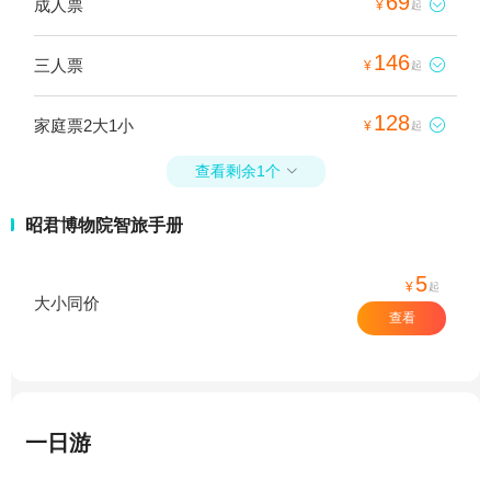
69
成人票

¥
起
146
三人票

¥
起
128
家庭票2大1小

¥
起
查看剩余1个

昭君博物院智旅手册
5
¥
起
大小同价
查看
一日游