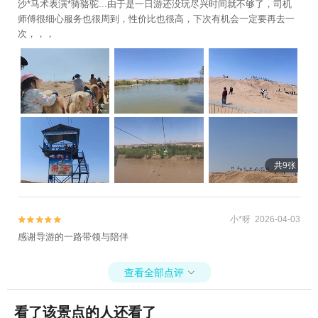
沙*马术表演*骑骆驼...由于是一日游还没玩尽兴时间就不够了，司机
师傅很细心服务也很周到，性价比也很高，下次有机会一定要再去一
次，，，
共9张
小*呀 2026-04-03


感谢导游的一路带领与陪伴
查看全部点评

看了该景点的人还看了