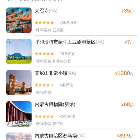
35
大召寺
(4A)
¥
起
756条评论


呼和浩特·玉泉区
7
呼和浩特市蒙牛工业旅游景区
(4A)
¥
起
15条评论


呼和浩特·和林格尔县
1280
莫尼山非遗小镇
(4A)
¥
起
4条评论


呼和浩特
68
内蒙古博物院(新馆)
¥
起
25条评论


呼和浩特·赛罕区
39.9
内蒙古自治区赛马场
(4A)
¥
起