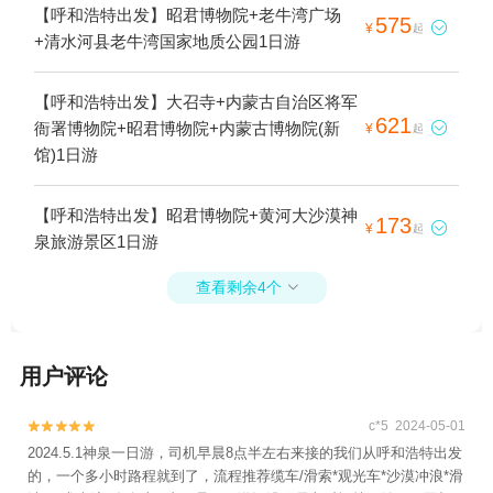
【呼和浩特出发】昭君博物院+老牛湾广场
575

¥
起
+清水河县老牛湾国家地质公园1日游
【呼和浩特出发】大召寺+内蒙古自治区将军
621
衙署博物院+昭君博物院+内蒙古博物院(新

¥
起
馆)1日游
【呼和浩特出发】昭君博物院+黄河大沙漠神
173

¥
起
泉旅游景区1日游
查看剩余4个

用户评论
c*5 2024-05-01


2024.5.1神泉一日游，司机早晨8点半左右来接的我们从呼和浩特出发
的，一个多小时路程就到了，流程推荐缆车/滑索*观光车*沙漠冲浪*滑