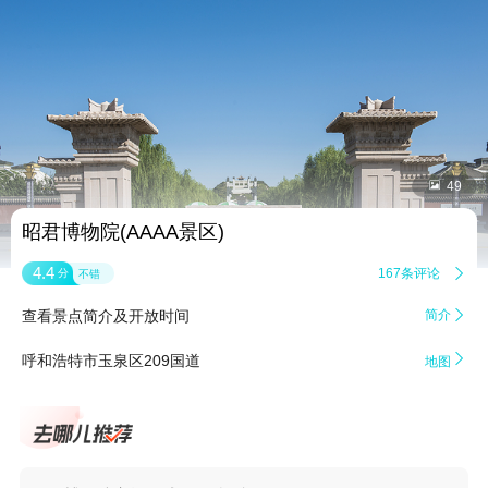


49
昭君博物院(AAAA景区)
4.4
167条评论

分
不错
查看景点简介及开放时间
简介


呼和浩特市玉泉区209国道
地图