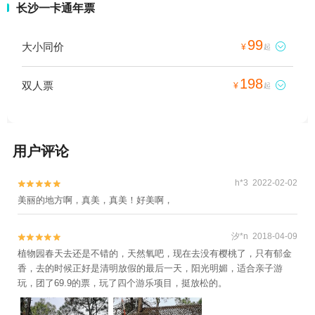
长沙一卡通年票
99
大小同价

¥
起
198
双人票

¥
起
用户评论
h*3 2022-02-02


美丽的地方啊，真美，真美！好美啊，
汐*n 2018-04-09


植物园春天去还是不错的，天然氧吧，现在去没有樱桃了，只有郁金
香，去的时候正好是清明放假的最后一天，阳光明媚，适合亲子游
玩，团了69.9的票，玩了四个游乐项目，挺放松的。