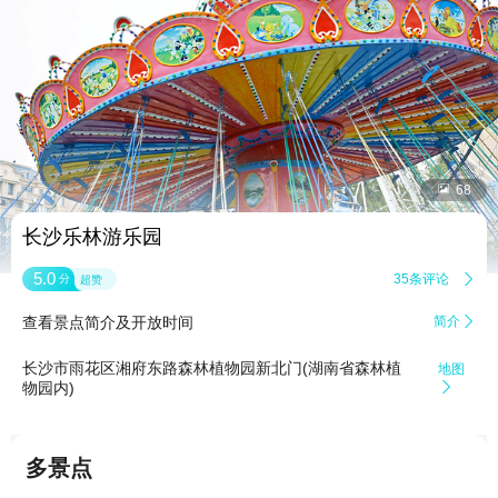


68
长沙乐林游乐园
5.0
35条评论

分
超赞
查看景点简介及开放时间
简介

长沙市雨花区湘府东路森林植物园新北门(湖南省森林植
地图
物园内)

多景点