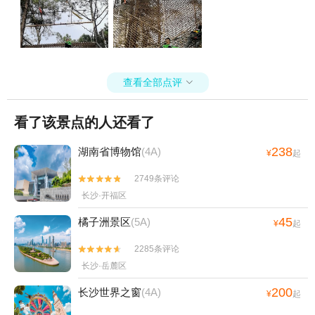
查看全部点评

看了该景点的人还看了
238
湖南省博物馆
(4A)
¥
起
2749条评论


长沙·开福区
45
橘子洲景区
(5A)
¥
起
2285条评论


长沙·岳麓区
200
长沙世界之窗
(4A)
¥
起