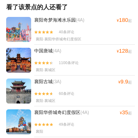
看了该景点的人还看了
180
襄阳奇梦海滩水乐园
(4A)
¥
起
40条评论


襄阳·襄阳华侨城奇幻度假区
128
中国唐城
(4A)
¥
起
1100条评论


襄阳·襄城区
9.9
襄阳古城
(3A)
¥
起
60条评论


襄阳·襄城区
35
襄阳华侨城奇幻度假区
(4A)
¥
起
49条评论


襄阳