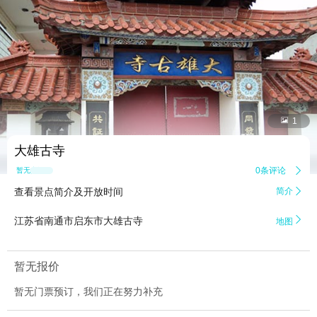


1
大雄古寺
0条评论

暂无点评
查看景点简介及开放时间
简介


江苏省南通市启东市大雄古寺
地图
暂无报价
暂无门票预订，我们正在努力补充