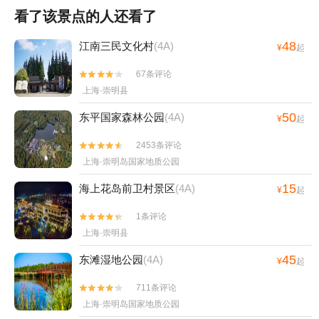
看了该景点的人还看了
48
江南三民文化村
(4A)
¥
起
67条评论


上海·崇明县
50
东平国家森林公园
(4A)
¥
起
2453条评论


上海·崇明岛国家地质公园
15
海上花岛前卫村景区
(4A)
¥
起
1条评论


上海·崇明县
45
东滩湿地公园
(4A)
¥
起
711条评论


上海·崇明岛国家地质公园