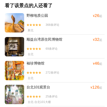
看了该景点的人还看了
26
野柳地质公园
¥
起
368条评论


新北
32
顺益台湾原住民博物馆
¥
起
69条评论


台北
46
袖珍博物馆
¥
起
272条评论


台北
126
台北101观景台
¥
起
25条评论


台北·台北101大楼