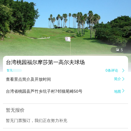


5
台湾桃园福尔摩莎第一高尔夫球场
0条评论

暂无点评
查看景点简介及开放时间
简介


台湾省桃园县芦竹乡坑子村7邻猫尾崎50号
地图
暂无报价
暂无门票预订，我们正在努力补充