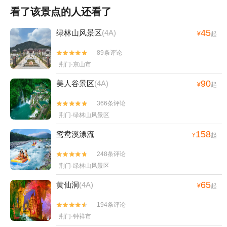
看了该景点的人还看了
45
绿林山风景区
(4A)
¥
起
89条评论


荆门·京山市
90
美人谷景区
(4A)
¥
起
366条评论


荆门·绿林山风景区
158
鸳鸯溪漂流
¥
起
248条评论


荆门·绿林山风景区
65
黄仙洞
(4A)
¥
起
194条评论


荆门·钟祥市