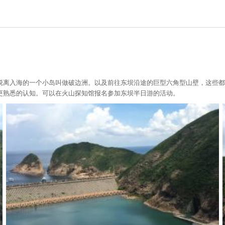
脱离入海的一个小岛叫做破边洲。以及前往东坝沿途的巨型六角型山壁，这些都
更熟悉的认知。可以在火山探知馆报名参加东坝半日游的活动。