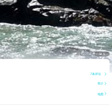

5
7条评论

简介


地图