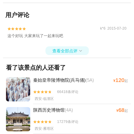
用户评论
k*6 2015-07-20


这个好玩 大家来玩了一起来玩吧
查看全部点评

看了该景点的人还看了
120
秦始皇帝陵博物院(兵马俑)
(5A)
¥
起
66418条评论


西安·临潼区
68
陕西历史博物馆
(4A)
¥
起
17279条评论


西安·雁塔区