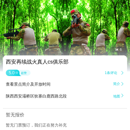


6
西安再续战火真人cs俱乐部
5.0
1条评论

分
超赞
查看景点简介及开放时间
简介


陕西西安灞桥区狄寨白鹿西路北段
地图
暂无报价
暂无门票预订，我们正在努力补充