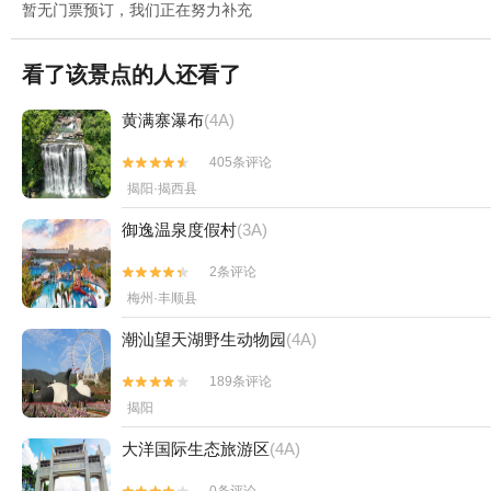
暂无门票预订，我们正在努力补充
看了该景点的人还看了
黄满寨瀑布
(4A)
405条评论


揭阳·揭西县
御逸温泉度假村
(3A)
2条评论


梅州·丰顺县
潮汕望天湖野生动物园
(4A)
189条评论


揭阳
大洋国际生态旅游区
(4A)