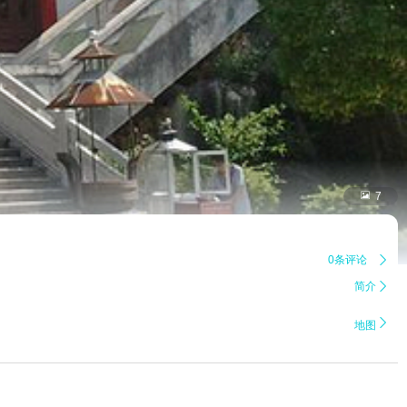

7
0条评论

简介


地图