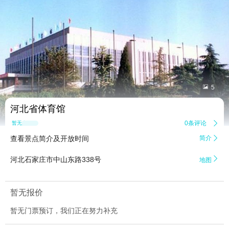


5
河北省体育馆
0条评论

暂无点评
查看景点简介及开放时间
简介


河北石家庄市中山东路338号
地图
暂无报价
暂无门票预订，我们正在努力补充