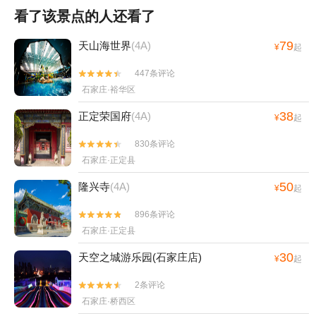
看了该景点的人还看了
79
天山海世界
(4A)
¥
起
447条评论


石家庄·裕华区
38
正定荣国府
(4A)
¥
起
830条评论


石家庄·正定县
50
隆兴寺
(4A)
¥
起
896条评论


石家庄·正定县
30
天空之城游乐园(石家庄店)
¥
起
2条评论


石家庄·桥西区