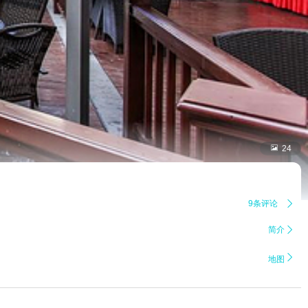

24
9条评论

简介


地图