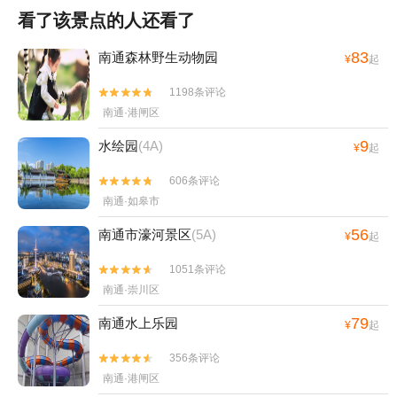
看了该景点的人还看了
83
南通森林野生动物园
¥
起
1198条评论


南通·港闸区
9
水绘园
(4A)
¥
起
606条评论


南通·如皋市
56
南通市濠河景区
(5A)
¥
起
1051条评论


南通·崇川区
79
南通水上乐园
¥
起
356条评论


南通·港闸区