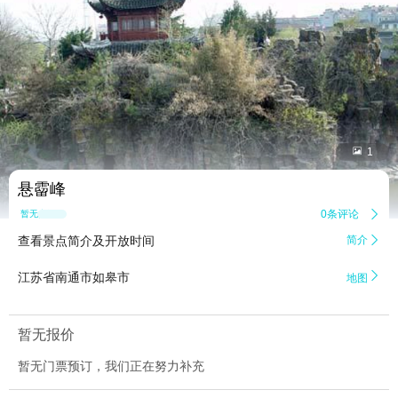


1
悬霤峰
0条评论

暂无点评
查看景点简介及开放时间
简介


江苏省南通市如皋市
地图
暂无报价
暂无门票预订，我们正在努力补充