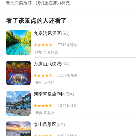
暂无门票预订，我们正在努力补充
看了该景点的人还看了
九寨沟风景区
(5A)
7749条评论


阿坝·九寨沟县
万岁山武侠城
(4A)
1237条评论


开封·龙亭区
河南宝泉旅游区
(5A)
1374条评论


新乡·辉县市
泰山风景区
(5A)