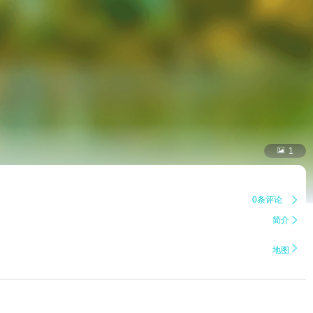

1
0条评论

简介


地图