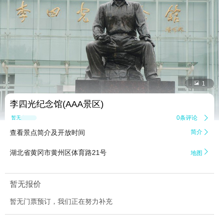


1
李四光纪念馆(AAA景区)
0条评论

暂无点评
查看景点简介及开放时间
简介


湖北省黄冈市黄州区体育路21号
地图
暂无报价
暂无门票预订，我们正在努力补充