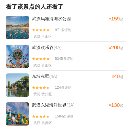
看了该景点的人还看了
159
武汉玛雅海滩水公园
¥
起
971条评论


武汉·洪山区
200
武汉欢乐谷
(4A)
¥
起
5345条评论


武汉·青山区
40
东坡赤壁
(4A)
¥
起
124条评论


黄冈·黄州区
130
武汉东湖海洋世界
(3A)
¥
起
1584条评论


武汉·武昌区