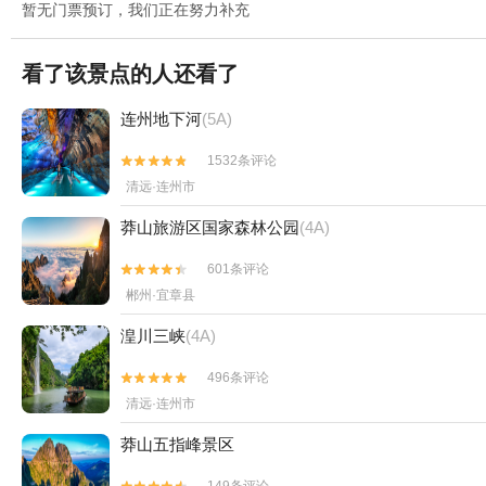
暂无门票预订，我们正在努力补充
看了该景点的人还看了
连州地下河
(5A)
1532条评论


清远·连州市
莽山旅游区国家森林公园
(4A)
601条评论


郴州·宜章县
湟川三峡
(4A)
496条评论


清远·连州市
莽山五指峰景区