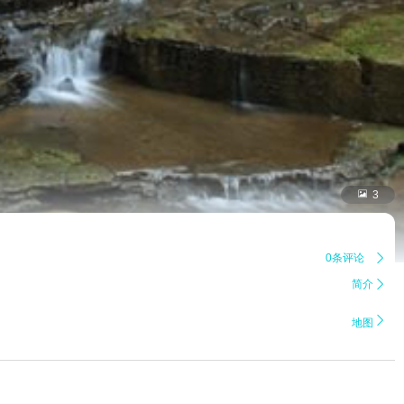

3
0条评论

简介


地图