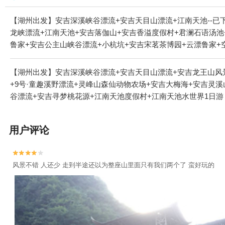
【湖州出发】安吉深溪峡谷漂流+安吉天目山漂流+江南天池--已下线
龙峡漂流+江南天池+安吉落伽山+安吉香溢度假村+君澜石语汤池
鲁家+安吉公主山峡谷漂流+小杭坑+安吉宋茗茶博园+云漂鲁家+
【湖州出发】安吉深溪峡谷漂流+安吉天目山漂流+安吉龙王山风
+9号·童趣溪野漂流+灵峰山森仙动物农场+安吉大梅海+安吉灵
谷漂流+安吉寻梦桃花源+江南天池度假村+江南天池水世界1日游
用户评论


风景不错 人还少 走到半途还以为整座山里面只有我们两个了 蛮好玩的