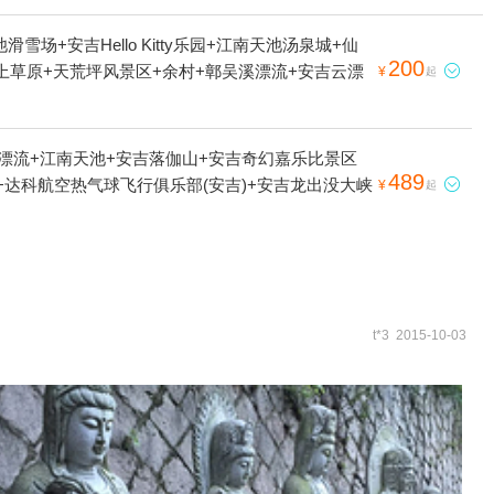
安吉Hello Kitty乐园+江南天池汤泉城+仙
200
上草原+天荒坪风景区+余村+鄣吴溪漂流+安吉云漂

¥
起
漂流+江南天池+安吉落伽山+安吉奇幻嘉乐比景区
489
+达科航空热气球飞行俱乐部(安吉)+安吉龙出没大峡

¥
起
t*3 2015-10-03