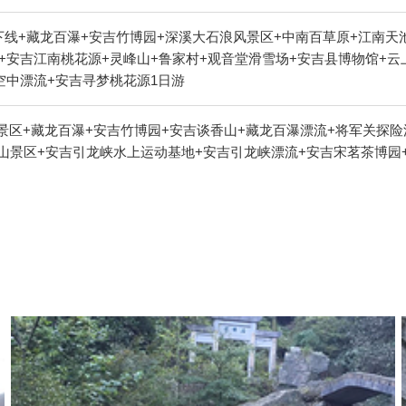
+藏龙百瀑+安吉竹博园+深溪大石浪风景区+中南百草原+江南天池滑雪场+
+安吉江南桃花源+灵峰山+鲁家村+观音堂滑雪场+安吉县博物馆+云
空中漂流+安吉寻梦桃花源1日游
景区+藏龙百瀑+安吉竹博园+安吉谈香山+藏龙百瀑漂流+将军关探险
溪山景区+安吉引龙峡水上运动基地+安吉引龙峡漂流+安吉宋茗茶博园