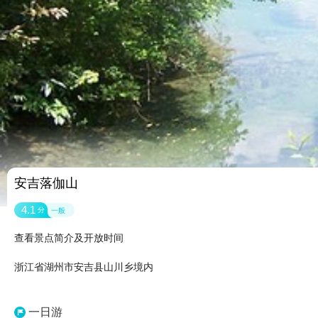
安吉落伽山
4.1
分
一般
查看景点简介及开放时间
浙江省湖州市安吉县山川乡境内
一日游