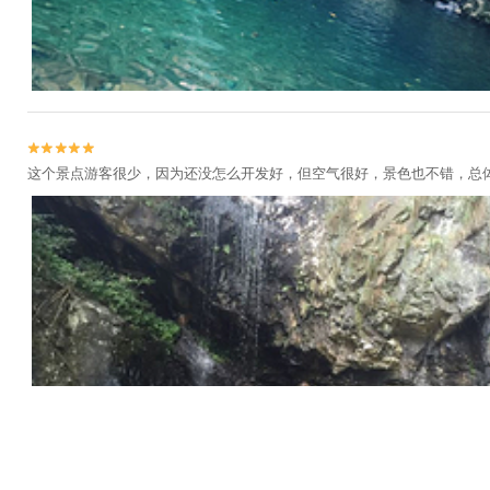


这个景点游客很少，因为还没怎么开发好，但空气很好，景色也不错，总