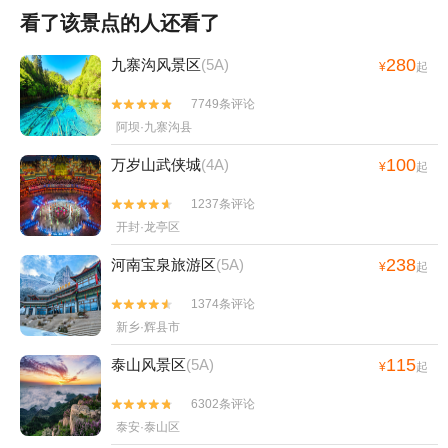
看了该景点的人还看了
280
九寨沟风景区
(5A)
¥
起
7749条评论


阿坝·九寨沟县
100
万岁山武侠城
(4A)
¥
起
1237条评论


开封·龙亭区
238
河南宝泉旅游区
(5A)
¥
起
1374条评论


新乡·辉县市
115
泰山风景区
(5A)
¥
起
6302条评论


泰安·泰山区