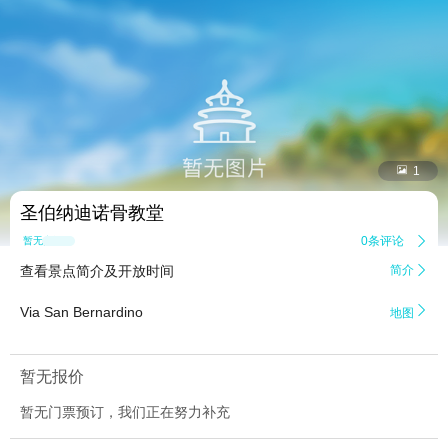


1
圣伯纳迪诺骨教堂
0条评论

暂无点评
查看景点简介及开放时间
简介


Via San Bernardino
地图
暂无报价
暂无门票预订，我们正在努力补充