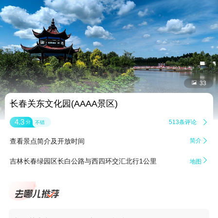


33
长春关东文化园(AAAA景区)
4.3
513条评论

分
不错
查看景点简介及开放时间
简介


吉林长春绿园区长白公路与西四环交汇北行1公里
地图