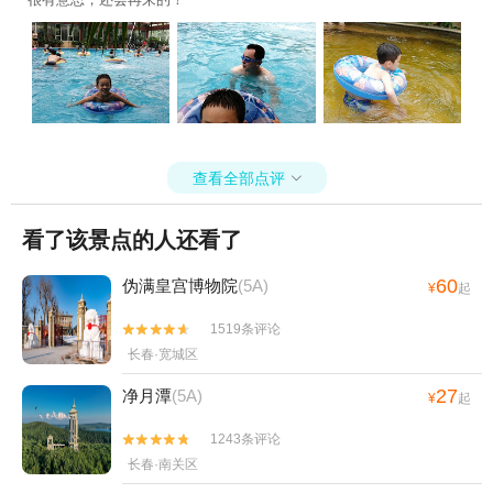
查看全部点评

看了该景点的人还看了
60
伪满皇宫博物院
(5A)
¥
起
1519条评论


长春·宽城区
27
净月潭
(5A)
¥
起
1243条评论


长春·南关区