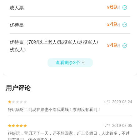
69
成人票

¥
起
49
优待票

¥
起
优待票（70岁以上老人/现役军人/退役军人/
49

¥
起
残疾人）
查看剩余3个

用户评论
u*1 2020-08-24


好玩啥呀！到现在票也不给我退钱！票都没有看到！
v*7 2019-08-05


很好玩，宝贝玩了一天，还不想回家，赶上节假日，人比较多，不过
很有意思，还会再来的！