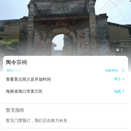


1
陶令宗祠
0条评论

暂无点评
查看景点简介及开放时间
简介


海南省海口市美兰区
地图
暂无报价
暂无门票预订，我们正在努力补充