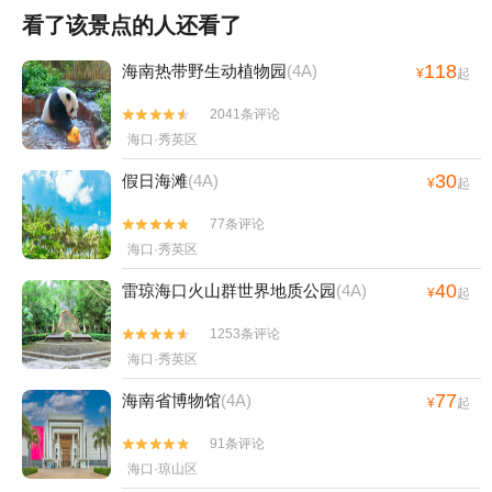
看了该景点的人还看了
118
海南热带野生动植物园
(4A)
¥
起
2041条评论


海口·秀英区
30
假日海滩
(4A)
¥
起
77条评论


海口·秀英区
40
雷琼海口火山群世界地质公园
(4A)
¥
起
1253条评论


海口·秀英区
77
海南省博物馆
(4A)
¥
起
91条评论


海口·琼山区