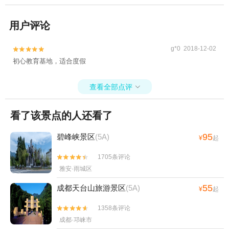
用户评论
g*0 2018-12-02


初心教育基地，适合度假
查看全部点评

看了该景点的人还看了
95
碧峰峡景区
(5A)
¥
起
1705条评论


雅安·雨城区
55
成都天台山旅游景区
(5A)
¥
起
1358条评论


成都·邛崃市