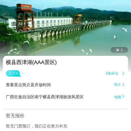


1
横县西津湖(AAA景区)
2.7
3条评论

分
查看景点简介及开放时间
简介


广西壮族自治区南宁横县西津湖旅游风景区
地图
暂无报价
暂无门票预订，我们正在努力补充