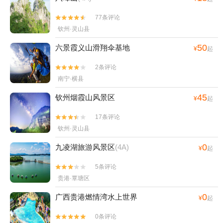
77条评论


钦州·灵山县
50
六景霞义山滑翔伞基地
¥
起
2条评论


南宁·横县
45
钦州烟霞山风景区
¥
起
17条评论


钦州·灵山县
0
九凌湖旅游风景区
(4A)
¥
起
5条评论


贵港·覃塘区
0
广西贵港燃情湾水上世界
¥
起
0条评论

