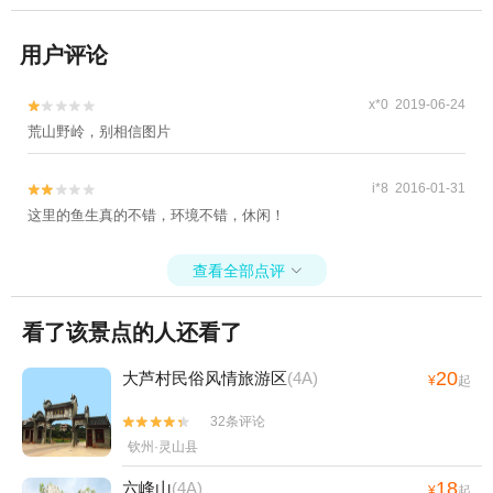
用户评论
x*0 2019-06-24


荒山野岭，别相信图片
i*8 2016-01-31


这里的鱼生真的不错，环境不错，休闲！
查看全部点评

看了该景点的人还看了
20
大芦村民俗风情旅游区
(4A)
¥
起
32条评论


钦州·灵山县
18
六峰山
(4A)
¥
起