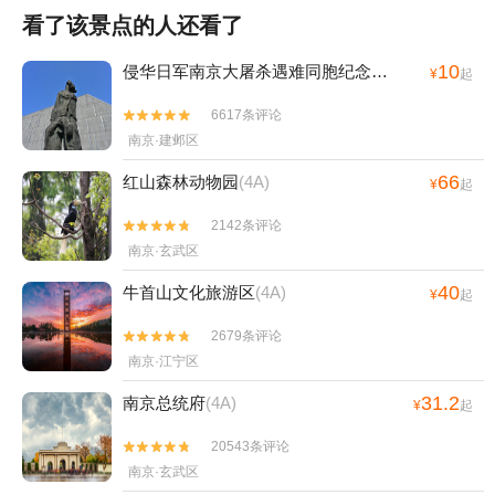
看了该景点的人还看了
10
侵华日军南京大屠杀遇难同胞纪念馆
(4A)
¥
起
6617条评论


南京·建邺区
66
红山森林动物园
(4A)
¥
起
2142条评论


南京·玄武区
40
牛首山文化旅游区
(4A)
¥
起
2679条评论


南京·江宁区
31.2
南京总统府
(4A)
¥
起
20543条评论


南京·玄武区