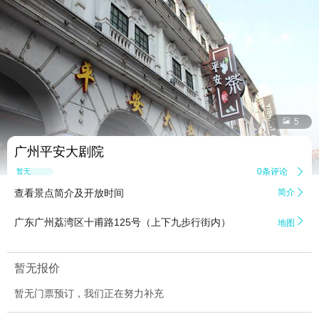


5
广州平安大剧院
0条评论

暂无点评
查看景点简介及开放时间
简介


广东广州荔湾区十甫路125号（上下九步行街内）
地图
暂无报价
暂无门票预订，我们正在努力补充