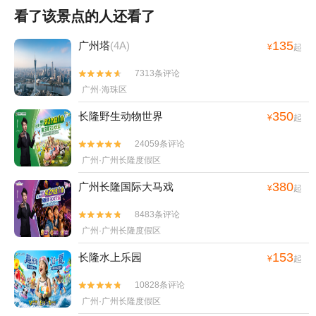
看了该景点的人还看了
135
广州塔
(4A)
¥
起
7313条评论


广州·海珠区
350
长隆野生动物世界
¥
起
24059条评论


广州·广州长隆度假区
380
广州长隆国际大马戏
¥
起
8483条评论


广州·广州长隆度假区
153
长隆水上乐园
¥
起
10828条评论


广州·广州长隆度假区