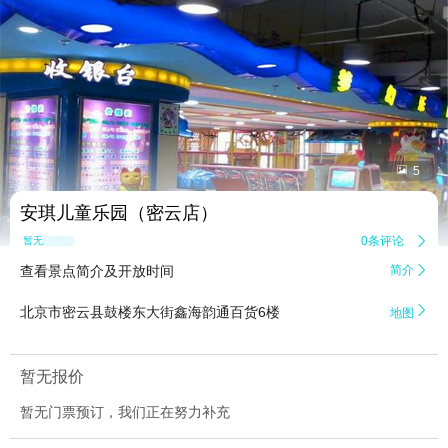


5
安琪儿童乐园（密云店）
0条评论

暂无点评
查看景点简介及开放时间
简介


北京市密云县鼓楼东大街鑫海韵通百货6楼
地图
暂无报价
暂无门票预订，我们正在努力补充